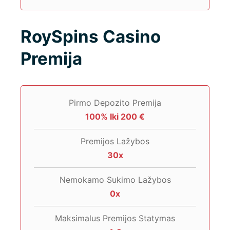
RoySpins Casino
Premija
Pirmo Depozito Premija
100% Iki 200 €
Premijos Lažybos
30x
Nemokamo Sukimo Lažybos
0x
Maksimalus Premijos Statymas