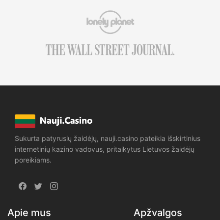
Sukurta patyrusių žaidėjų, nauji.casino pateikia išskirtinius
internetinių kazino vadovus, pritaikytus Lietuvos žaidėjų
poreikiams.
Apie mus
Apžvalgos