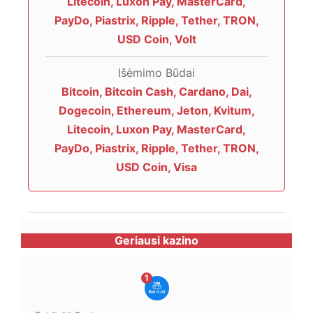
Litecoin, Luxon Pay, MasterCard,
PayDo, Piastrix, Ripple, Tether, TRON,
USD Coin, Volt
Išėmimo Būdai
Bitcoin, Bitcoin Cash, Cardano, Dai,
Dogecoin, Ethereum, Jeton, Kvitum,
Litecoin, Luxon Pay, MasterCard,
PayDo, Piastrix, Ripple, Tether, TRON,
USD Coin, Visa
Geriausi kazino
1