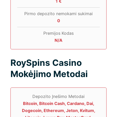
1 €
Pirmo depozito nemokami sukimai
0
Premijos Kodas
N/A
RoySpins Casino
Mokėjimo Metodai
Depozito Įnešimo Metodai
Bitcoin, Bitcoin Cash, Cardano, Dai,
Dogecoin, Ethereum, Jeton, Kvitum,