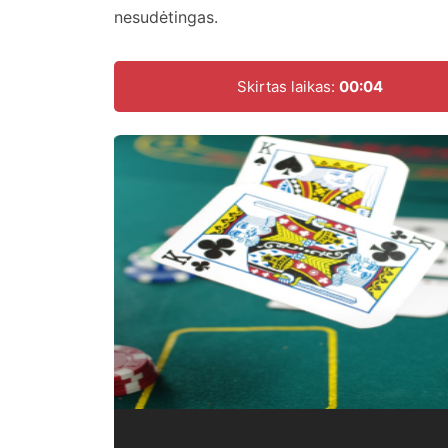
nesudėtingas.
Skirtas laikas:
00:04