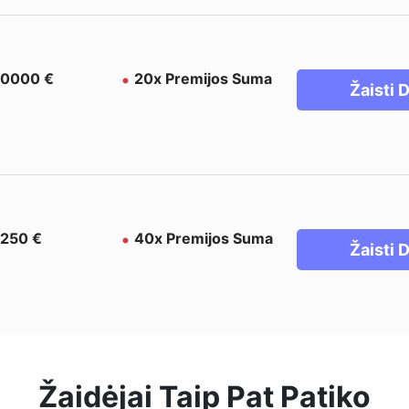
10000 €
20x Premijos Suma
Žaisti 
 250 €
40x Premijos Suma
Žaisti 
Žaidėjai Taip Pat Patiko