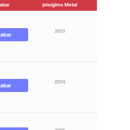
Dabar
Įsteigimo Metai
2023
Dabar
2024
Dabar