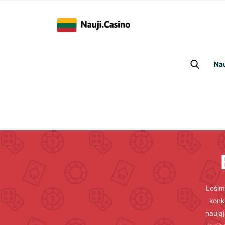
Nau
Lošim
konku
naująj