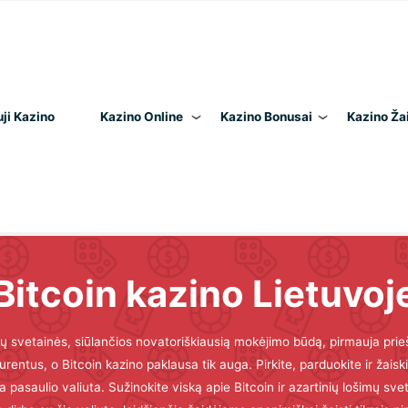
ji Kazino
Kazino Online
Kazino Bonusai
Kazino Ža
›
›
Bitcoin kazino Lietuvoj
ų svetainės, siūlančios novatoriškiausią mokėjimo būdą, pirmauja prieš
rentus, o Bitcoin kazino paklausa tik auga. Pirkite, parduokite ir žaisk
a pasaulio valiuta. Sužinokite viską apie Bitcoin ir azartinių lošimų sve