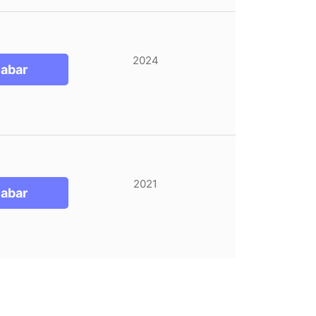
2024
Dabar
2021
Dabar