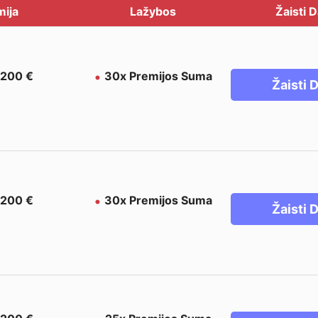
mija
Lažybos
Žaisti 
 200 €
30x Premijos Suma
Žaisti 
 200 €
30x Premijos Suma
Žaisti 